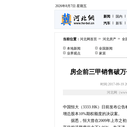
2026年8月7日 星期五
新闻
国内
汽车
新车
当前位置：
河北网首页
河北房产
全
本地新闻
全国新闻
业界观点
家居
房企前三甲销售破万
时间:2017-09-19 2
河北网（www.
中国恒大（3333.HK）日前发布公
增总股本10%期权额度的决议案。
据悉，恒大曾在2009年上市之