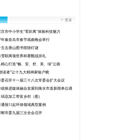
更多
家庄市中小学生“零距离”体验科技魅力
017年秦皇岛市春节戏曲晚会举行
十五去唐山图书馆猜灯谜
际雪联两项世界杯赛酣战崇礼
县精心打造“畅、安、舒、美、绿”公路
“朗读者”让十九大精神家喻户晓
市委召开十一届三十八次常委会扩大会议
华就推进媒体融合发展到衡水市直新闻单位调
：绢花加工带富乡邻（图）
市通报11起环保领域典型案例
邯郸市委九届三次全会召开