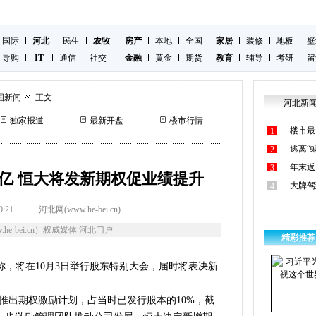
国际
河北
民生
农牧
房产
本地
全国
家居
装修
地板
壁
导购
IT
通信
社交
金融
黄金
期货
教育
辅导
考研
留
国新闻
正文
河北新
独家报道
最新开盘
楼市行情
楼市最
1
逃离“
2
年末返
3
亿 恒大将发新期权促业绩提升
大牌驾
4
0:21
河北网(www.he-bei.cn)
he-bei.cn）权威媒体 河北门户
精彩推荐
告称，将在10月3日举行股东特别大会，届时将表决新
初推出期权激励计划，占当时已发行股本的10%，截