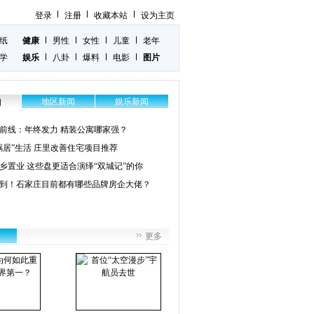
登录
注册
收藏本站
设为主页
纸
健康
男性
女性
儿童
老年
学
娱乐
八卦
爆料
电影
图片
地区新闻
娱乐新闻
闻
前线：年终发力 精装公寓哪家强？
蜗居”生活 庄里改善住宅项目推荐
乡置业 这些盘更适合演绎“双城记”的你
到！石家庄目前都有哪些品牌房企大佬？
更多