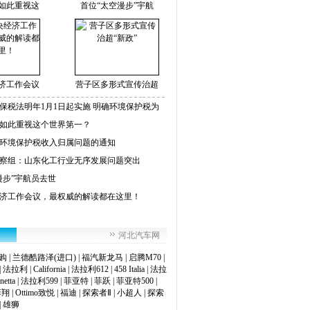
如此重视这
首位“太空漫步”宇航
济工作会议
营子区多形式宣传治超
保税法明年1月1日起实施 明确环境保护税为
如此重视这个世界第一？
环境保护税收入归属问题的通知
察组：山东化工行业无序发展问题突出
漫步”宇航员去世
济工作会议，最权威的解读都在这里！
河北汽车网
购
|
兰德酷路泽(进口)
|
福汽新龙马
|
启腾M70
|
|
法拉利
|
California
|
法拉利612
|
458 Italia
|
法拉
netta
|
法拉利599
|
菲亚特
|
菲跃
|
菲亚特500
|
菲翔
|
Ottimo致悦
|
福迪
|
探索者Ⅱ
|
小超人
|
探索
|
雄狮