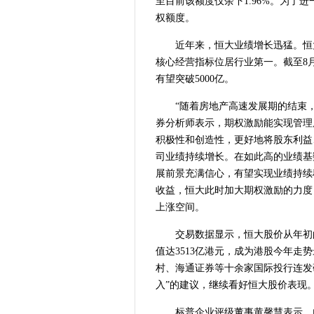
至目前该额度仅余下1.96%。为了
权额度。
近年来，恒大业绩增长迅猛。恒大
核心经营指标位居行业第一。截至8月
有望突破5000亿。
“随着房地产高速发展期的结束
券分析师表示，期权激励能实现管理
积极性和创造性，更好地将股东利益
司业绩持续增长。在如此高的业绩基
展前景充满信心，有望实现业绩持续
收益，恒大此时加大期权激励的力度
上涨空间。
交易数据显示，恒大股价从年初的5
值达3513亿港元，成为港股今年走
村、海通证券等十余家国际投行连发
入”的建议，继续看好恒大股价表现
标普企业评级董事黄馨慧表示，