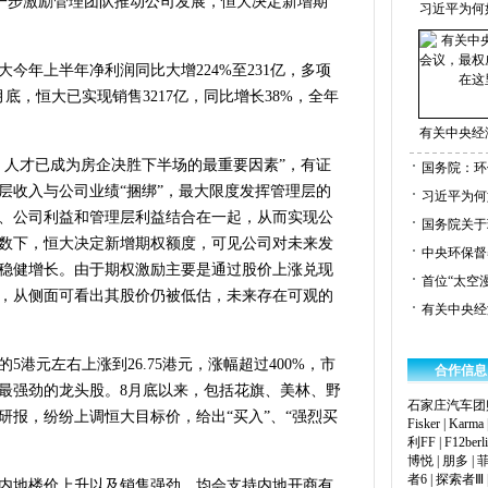
进一步激励管理团队推动公司发展，恒大决定新增期
习近平为何
今年上半年净利润同比大增224%至231亿，多项
底，恒大已实现销售3217亿，同比增长38%，全年
有关中央经
，人才已成为房企决胜下半场的最重要因素”，有证
国务院：环
层收入与公司业绩“捆绑”，最大限度发挥管理层的
习近平为何
、公司利益和管理层利益结合在一起，从而实现公
国务院关于
数下，恒大决定新增期权额度，可见公司对未来发
中央环保督
稳健增长。由于期权激励主要是通过股价上涨兑现
首位“太空
，从侧面可看出其股价仍被低估，未来存在可观的
有关中央经
港元左右上涨到26.75港元，涨幅超过400%，市
合作信息
势最强劲的龙头股。8月底以来，包括花旗、美林、野
石家庄汽车团
研报，纷纷上调恒大目标价，给出“买入”、“强烈买
Fisker
|
Karma
。
利FF
|
F12berli
博悦
|
朋多
|
者6
|
探索者Ⅲ
内地楼价上升以及销售强劲，均会支持内地开商有