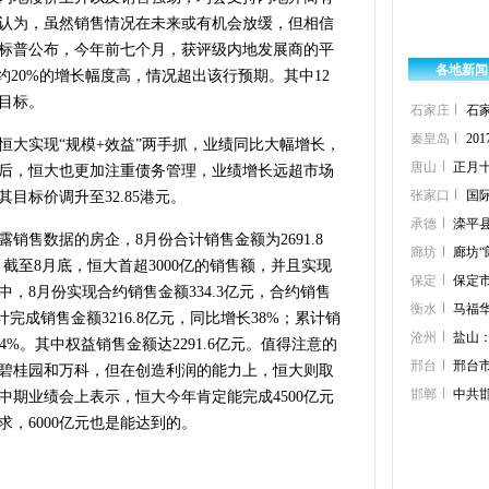
认为，虽然销售情况在未来或有机会放缓，但相信
标普公布，今年前七个月，获评级内地发展商的平
各地新闻
约20%的增长幅度高，情况超出该行预期。其中12
目标。
石家庄
石
秦皇岛
2
恒大实现“规模+效益”两手抓，业绩同比大幅增长，
唐山
正月
后，恒大也更加注重债务管理，业绩增长远超市场
张家口
国
目标价调升至32.85港元。
承德
滦平
销售数据的房企，8月份合计销售金额为2691.8
廊坊
廊坊
。截至8月底，恒大首超3000亿的销售额，并且实现
保定
保定
中，8月份实现合约销售金额334.3亿元，合约销售
衡水
马福
计完成销售金额3216.8亿元，同比增长38%；累计销
沧州
盐山
0.4%。其中权益销售金额达2291.6亿元。值得注意的
邢台
邢台
碧桂园和万科，但在创造利润的能力上，恒大则取
邯郸
中共
中期业绩会上表示，恒大今年肯定能完成4500亿元
，6000亿元也是能达到的。